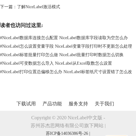
设计工具栏
下一篇：
了解NiceLabel激活模式
NiceLabel Pro的设计工具栏包含“对齐”和“顺序”，使用这些工具，可以实
现对象的对齐以及顺序的排列方式等。
设计区域
读者也访问过这里:
NiceLabel Pro的设计区域，即为用户的工作区。工作区是窗口的中心部
分，位于刻度标尺和滚动条之间。工作区设定了一个文档物理限制的框
#
NiceLabel数据库连接怎么配置 NiceLabel数据库字段读取为空怎么办
架，还包含一个不可打印区域，用于插入不希望打印的备注和对象。
#
NiceLabel怎么设置变量字段 NiceLabel变量字段打印时不更新怎么处理
以上就是NiceLabel Pro软件工作界面的一些简单介绍。有关NiceLabel条码
#
NiceLabel标签批量打印怎么做 NiceLabel批量打印时数据怎么切换
设计软件的更多功能体验，可点击
NiceLabel中文官网下载中心
免费下载
#
NiceLabel可变数据怎么导入 NiceLabel从Excel取数怎么设置
试用30天。
#
NiceLabel打印位置总偏移怎么办 NiceLabel标签纸尺寸设置错了怎么改
下载试用
产品功能
服务支持
关于我们
Copyright © 2020 NiceLabel中文版 -
苏州苏杰思网络有限公司旗下网站 |
苏ICP备14036386号-26 |