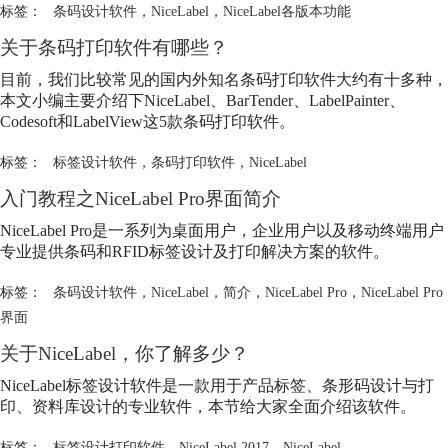
标签：
条码设计软件
，
NiceLabel
，
NiceLabel各版本功能
关于条码打印软件有哪些？
目前，我们比较常见的国内外知名条码打印软件大约有十多种，
本文小编主要介绍下
NiceLabel
、BarTender、LabelPainter、
Codesoft和LabelView这5款条码打印软件。
标签：
标签设计软件
，
条码打印软件
，
NiceLabel
入门教程之
NiceLabel
Pro界面简介
NiceLabel
Pro是一系列为桌面用户，企业用户以及移动终端用户
专业提供条码和RFID标签设计及打印解决方案的软件。
标签：
条码设计软件
，
NiceLabel
，
简介
，
NiceLabel Pro
，
NiceLabel Pro
界面
关于
NiceLabel
，你了解多少？
NiceLabel
标签设计软件是一款用于产品标签、条形码设计与打
印、资料库设计的专业软件，本节给大家全面介绍该软件。
标签：
标签设计打印软件
，
NiceLabel 2017
，
NiceLabel