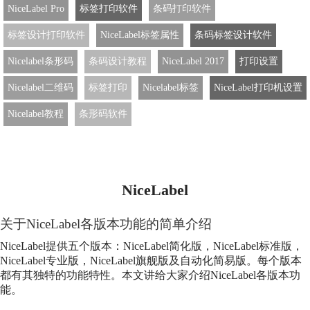
NiceLabel Pro
标签打印软件
条码打印软件
标签设计打印软件
NiceLabel标签属性
条码标签设计软件
Nicelabel条形码
条码设计教程
NiceLabel 2017
打印设置
Nicelabel二维码
标签打印
Nicelabel标签
NiceLabel打印机设置
Nicelabel教程
条形码软件
NiceLabel
关于
NiceLabel
各版本功能的简单介绍
NiceLabel
提供五个版本：
NiceLabel
简化版，
NiceLabel
标准版，
NiceLabel
专业版，
NiceLabel
旗舰版及自动化简易版。每个版本
都有其独特的功能特性。本文讲给大家介绍
NiceLabel
各版本功
能。