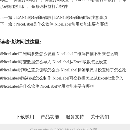
NiceLabel不仅在标签设计方面娴熟，它在表格编辑上也相当强大。这对
形码标签打印
，
条形码标签打印软件
那些需要大量生成标签的场景尤其有价值。表格编辑功能同样也是在
NiceLabel的设计界面里完成的。
上一篇：
EAN13条码编码规则 EAN13条码编码时应注意事项
先找到“添加表格”或“编辑表格”的按钮，点一下就能进入表格编辑模式。
下一篇：
NiceLabel是什么软件 NiceLabel常用功能主要有哪些
这里，你可以像玩乐高一样添加或删除行列，甚至可以把数据直接复制粘
贴进来。
读者也访问过这里:
但这还不是全部，表格里的单元格也能添加不同的元素，比如文本、条形
码或图片。这意味着你可以在一个表格里编辑多个标签，真正做到一次性
#
NiceLabel二维码参数怎么设置 NiceLabel二维码扫描不出来怎么调
搞定大量工作。当然，设计方面也不会受限，你可以调整单元格大小、改
#
NiceLabel可变数据怎么导入 NiceLabel从Excel取数怎么设置
变文字的对齐方式，或者设置个性化的边框样式。
总之，NiceLabel在表格编辑方面也给了你大量的自由和灵活性，让你能
#
NiceLabel打印位置总偏移怎么办 NiceLabel标签纸尺寸设置错了怎么改
轻易地应对各种批量生成标签的需求。
#
NiceLabel标签模板怎么制作 NiceLabel可变数据怎么从Excel批量导入
三、标签如何打印
#
NiceLabel是什么软件 NiceLabel常用功能主要有哪些
搞定标签和表格设计后，接下来就是NiceLabel的打印环节了。操作超简
单，就在软件界面上方找到那个“打印”按钮，一点就能启动打印过程。系
统会自己识别你连接的打印机，然后开始打印。
下载试用
产品功能
服务支持
关于我们