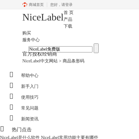
商城首页
您好，
请登录
首 页
NiceLabel
产品
下载
购买
服务中心
官方授权经销商
NiceLabel中文网站
>
商品条形码

帮助中心

新手入门

使用技巧

常见问题

新闻资讯

热门点击
NiceLabel是什么软件 NiceLabel常用功能主要有哪些