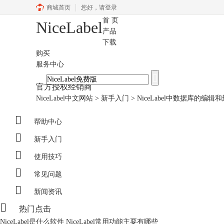
商城首页
您好，
请登录
首 页
NiceLabel
产品
下载
购买
服务中心
官方授权经销商
NiceLabel中文网站
>
新手入门
>
NiceLabel中数据库的编辑

帮助中心

新手入门

使用技巧

常见问题

新闻资讯

热门点击
NiceLabel是什么软件 NiceLabel常用功能主要有哪些