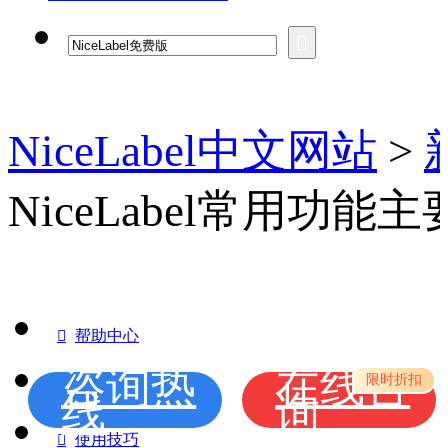
NiceLabel中文网站
>
NiceLabel常用功能

帮助中心
咨询热
在线咨
限时折扣

新手入门
线
询

使用技巧