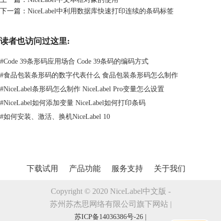
下一篇：
NiceLabel中利用数据库快速打印连续的条码标签
读者也访问过这里:
3、对齐以后，接下来就要实现对象的等间距分布了，因为以上实现了左
对齐，这里就要实现垂直等间距分布了。单击右侧工具条中的
图
#
Code 39条形码应用场合 Code 39条码的编码方式
标，对象将在标签中垂直等间距分布。
#
食品包装条形码的数字代表什么 食品包装条形码怎么制作
#
NiceLabel条形码怎么制作 NiceLabel Pro变量怎么设置
#
NiceLabel如何添加变量 NiceLabel如何打印条码
#
如何安装、激活、换机NiceLabel 10
下载试用
产品功能
服务支持
关于我们
Copyright © 2020 NiceLabel中文版 -
苏州苏杰思网络有限公司旗下网站 |
苏ICP备14036386号-26 |