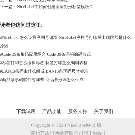
下一篇：
NiceLabel中如何创建圆角矩形标签模板？
读者也访问过这里:
3、切换至尺寸选项卡。在此，定义要设计打印标签的尺寸，即打印区
#
NiceLabel怎么设置序列号递增 NiceLabel序列号打印后出现跳号是什么
域。你可以根据您之前设置的页面大小，来设置打印多行多列的条码标
原因
签。并可以用“X（Y）间距”，来设置标签之间的间距。“边距”方便用户
#
Code 39条形码应用场合 Code 39条码的编码方式
调整标签在页面中的精确位置。
#
标签打印怎么编辑标签 标签打印怎么编辑表格
#
EAN13条码由什么组成 EAN13条形码尺寸标准
#
商品条形码软件有哪些 商品条形码怎么生成
下载试用
产品功能
服务支持
关于我们
Copyright © 2020 NiceLabel中文版 -
苏州苏杰思网络有限公司旗下网站 |