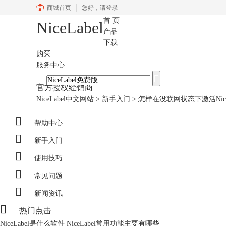
商城首页
您好，
请登录
首 页
NiceLabel
产品
下载
购买
服务中心
官方授权经销商
NiceLabel中文网站
>
新手入门
>
怎样在没联网状态下激活Nice

帮助中心

新手入门

使用技巧

常见问题

新闻资讯

热门点击
NiceLabel是什么软件 NiceLabel常用功能主要有哪些