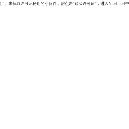
可证密钥”。未获取许可证秘钥的小伙伴，需点击“购买许可证”，进入
NiceLab