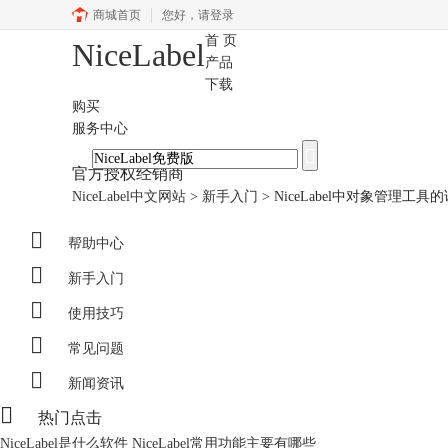
商城首页
您好，
请登录
首 页
NiceLabel
产品
下载
购买
服务中心
官方授权经销商
NiceLabel中文网站
>
新手入门
>
NiceLabel中对象管理工具

帮助中心

新手入门

使用技巧

常见问题

新闻资讯

热门点击
NiceLabel是什么软件 NiceLabel常用功能主要有哪些