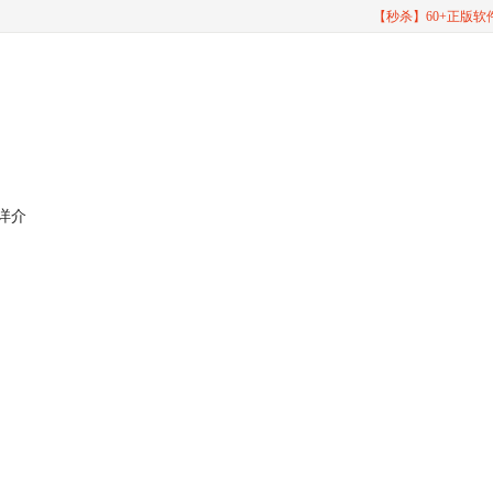
【秒杀】60+正版
的详介