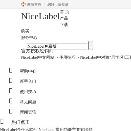
商城首页
您好，
请登录
首 页
NiceLabel
产品
下载
购买
服务中心
官方授权经销商
NiceLabel中文网站
>
使用技巧
>
NiceLabel中对象“层”排列

帮助中心

新手入门

使用技巧

常见问题

新闻资讯

热门点击
NiceLabel是什么软件 NiceLabel常用功能主要有哪些