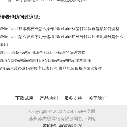
读者也访问过这里:
弹出“编辑条码”对话框，在此对话框中，您可以根据自己的需要，在“可
#
NiceLabel打印机校准怎么操作 NiceLabel标签打印位置偏移如何调整
用条码”下拉表中选择合适的条码类型，单击确定，回到“条码向导”，单
击完成;（本文小编以常用的code 128码为例）
#
NiceLabel怎么设置序列号递增 NiceLabel序列号打印后出现跳号是什么
原因
#
Code 39条形码应用场合 Code 39条码的编码方式
#
EAN13条码编码规则 EAN13条码编码时应注意事项
#
食品包装条形码的数字代表什么 食品包装条形码怎么制作
下载试用
产品功能
服务支持
关于我们
Copyright © 2020 NiceLabel中文版 -
苏州苏杰思网络有限公司旗下网站 |
苏ICP备14036386号-26 |