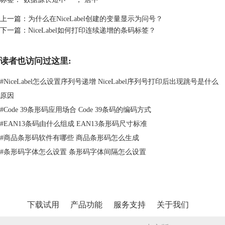
上一篇：
为什么在NiceLabel创建的变量显示为问号？
下一篇：
NiceLabel如何打印连续递增的条码标签？
读者也访问过这里:
#
NiceLabel怎么设置序列号递增 NiceLabel序列号打印后出现跳号是什么
原因
#
Code 39条形码应用场合 Code 39条码的编码方式
#
EAN13条码由什么组成 EAN13条形码尺寸标准
#
商品条形码软件有哪些 商品条形码怎么生成
#
条形码字体怎么设置 条形码字体间隔怎么设置
注释：定位点即定义对象的点，当对象的内容更改时而伸缩，其默认是向
右伸缩，所以这里只需更改为向两边伸缩，便可使条码始终保留在中间位
置。如果您的条码在标签处于居中位置，如本文，则无论NiceLabel条码
数据源长度是否一致，条形码始终在标签居中。
下载试用
产品功能
服务支持
关于我们
4、打印预览：